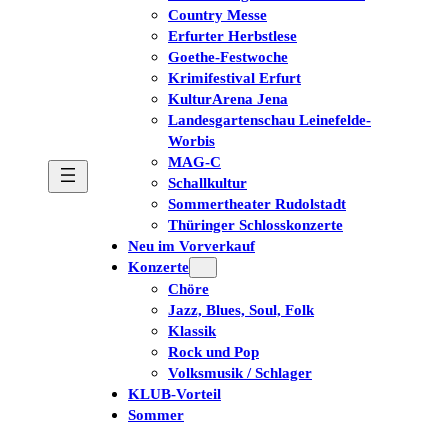
Country Messe
Erfurter Herbstlese
Goethe-Festwoche
Krimifestival Erfurt
KulturArena Jena
Landesgartenschau Leinefelde-
Worbis
MAG-C
Schallkultur
Sommertheater Rudolstadt
Thüringer Schlosskonzerte
Neu im Vorverkauf
Konzerte
Chöre
Jazz, Blues, Soul, Folk
Klassik
Rock und Pop
Volksmusik / Schlager
KLUB-Vorteil
Sommer