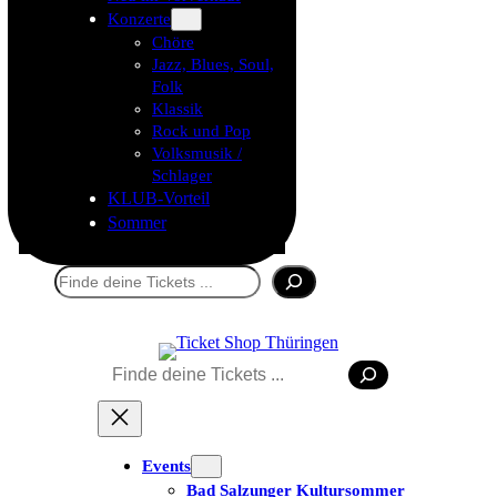
Konzerte
Chöre
Jazz, Blues, Soul,
Folk
Klassik
Rock und Pop
Volksmusik /
Schlager
KLUB-Vorteil
Sommer
Suchen
Suchen
Events
Bad Salzunger Kultursommer