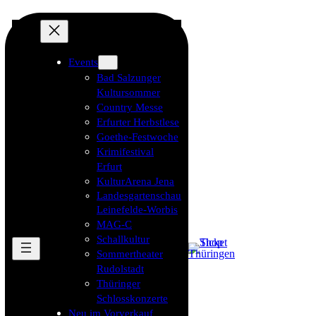
Events
Bad Salzunger
Kultursommer
Country Messe
Erfurter Herbstlese
Goethe-Festwoche
Krimifestival
Erfurt
KulturArena Jena
Landesgartenschau
Leinefelde-Worbis
MAG-C
Schallkultur
Sommertheater
Rudolstadt
Thüringer
Schlosskonzerte
Neu im Vorverkauf