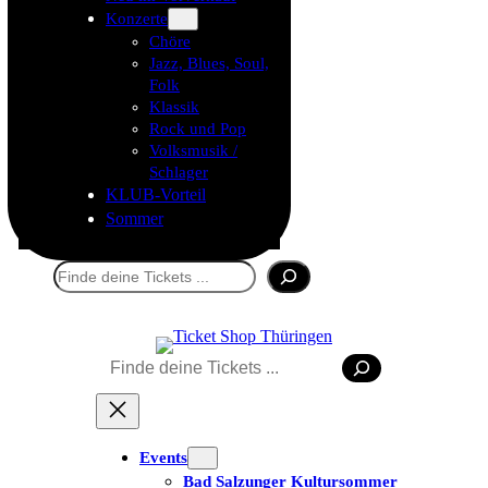
Konzerte
Chöre
Jazz, Blues, Soul,
Folk
Klassik
Rock und Pop
Volksmusik /
Schlager
KLUB-Vorteil
Sommer
Suchen
Suchen
Tickets kaufen
Events
Bad Salzunger Kultursommer