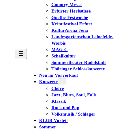
Country Messe
Erfurter Herbstlese
Goethe-Festwoche
Krimifestival Erfurt
KulturArena Jena
Landesgartenschau Leinefelde-
Worbis
MAG-C
Schallkultur
Sommertheater Rudolstadt
Thüringer Schlosskonzerte
Neu im Vorverkauf
Konzerte
Chöre
Jazz, Blues, Soul, Folk
Klassik
Rock und Pop
Volksmusik / Schlager
KLUB-Vorteil
Sommer