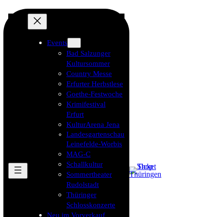
Events
Bad Salzunger
Kultursommer
Country Messe
Erfurter Herbstlese
Goethe-Festwoche
Krimifestival
Erfurt
KulturArena Jena
Landesgartenschau
Leinefelde-Worbis
MAG-C
Schallkultur
Sommertheater
Rudolstadt
Thüringer
Schlosskonzerte
Neu im Vorverkauf