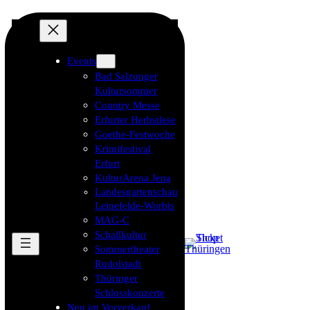
Events
Bad Salzunger
Kultursommer
Country Messe
Erfurter Herbstlese
Goethe-Festwoche
Krimifestival
Erfurt
KulturArena Jena
Landesgartenschau
Leinefelde-Worbis
MAG-C
Schallkultur
Sommertheater
Rudolstadt
Thüringer
Schlosskonzerte
Neu im Vorverkauf