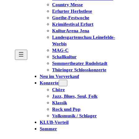
Country Messe
Erfurter Herbstlese
Goethe-Festwoche
Krimifestival Erfurt
KulturArena Jena
Landesgartenschau Leinefelde-
Worbis
MAG-C
Schallkultur
Sommertheater Rudolstadt
Thüringer Schlosskonzerte
Neu im Vorverkauf
Konzerte
Chöre
Jazz, Blues, Soul, Folk
Klassik
Rock und Pop
Volksmusik / Schlager
KLUB-Vorteil
Sommer