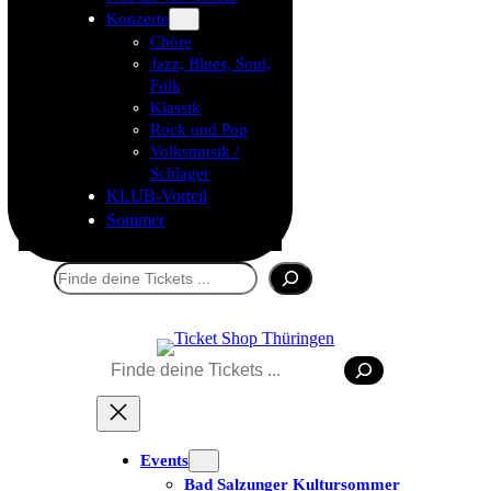
Konzerte
Chöre
Jazz, Blues, Soul,
Folk
Klassik
Rock und Pop
Volksmusik /
Schlager
KLUB-Vorteil
Sommer
Suchen
Tickets kaufen
Suchen
Events
Bad Salzunger Kultursommer