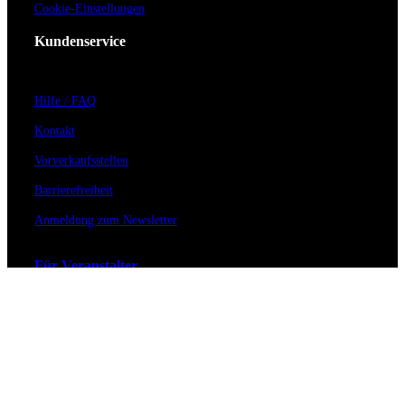
Cookie-Einstellungen
Kundenservice
Hilfe / FAQ
Kontakt
Vorverkaufsstellen
Barrierefreiheit
Anmeldung zum Newsletter
Für Veranstalter
Zahlungs- & Versandarten