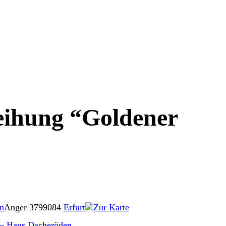
leihung “Goldener
n
Anger 37
99084
Erfurt
Zur Karte
. – Haus Dacheröden