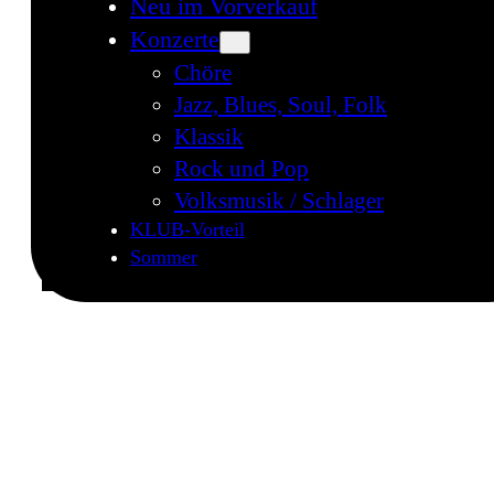
Neu im Vorverkauf
Konzerte
Chöre
Jazz, Blues, Soul, Folk
Klassik
Rock und Pop
Volksmusik / Schlager
KLUB-Vorteil
Sommer