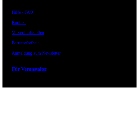
Hilfe / FAQ
Kontakt
Vorverkaufsstellen
Barrierefreiheit
Anmeldung zum Newsletter
Für Veranstalter
Zahlungs- & Versandarten