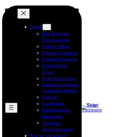
Events
Bad Salzunger
Kultursommer
Country Messe
Erfurter Herbstlese
Goethe-Festwoche
Krimifestival
Erfurt
KulturArena Jena
Landesgartenschau
Leinefelde-Worbis
MAG-C
Schallkultur
Sommertheater
Rudolstadt
Thüringer
Schlosskonzerte
Neu im Vorverkauf