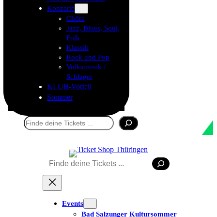
Konzerte
Chöre
Jazz, Blues, Soul,
Folk
Klassik
Rock und Pop
Volksmusik /
Schlager
KLUB-Vorteil
Sommer
Suchen
Suchen
Events
Bad Salzunger Kultursommer