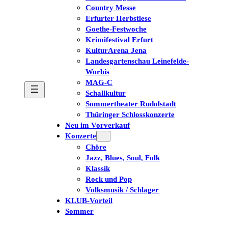
Country Messe
Erfurter Herbstlese
Goethe-Festwoche
Krimifestival Erfurt
KulturArena Jena
Landesgartenschau Leinefelde-
Worbis
MAG-C
Schallkultur
Sommertheater Rudolstadt
Thüringer Schlosskonzerte
Neu im Vorverkauf
Konzerte
Chöre
Jazz, Blues, Soul, Folk
Klassik
Rock und Pop
Volksmusik / Schlager
KLUB-Vorteil
Sommer