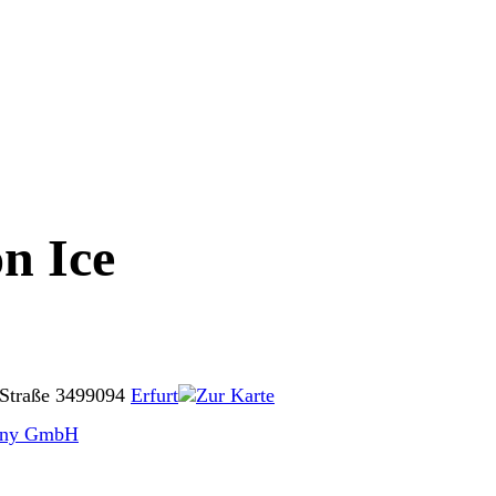
n Ice
Straße 34
99094
Erfurt
Zur Karte
any GmbH