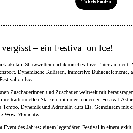
Tickets kaufen
ergisst – ein Festival on Ice!
pektakuläre Showwelten und ikonisches Live-Entertainment
zensport. Dynamische Kulissen, immersive Bühnenelemente, ac
estival on Ice.
onen Zuschauerinnen und Zuschauer weltweit mit herausrag
re traditionellen Stärken mit einer modernen Festival-Ästhet
aus Tempo, Dynamik und Adrenalin aufs Eis. Gemeinsam mit e
liche Wow-Momente.
vent des Jahres: einem legendären Festival in einem exklusi