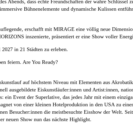
 des Abends, dass echte Freundschaften der wahre Schlüssel 
 immersive Bühnenelemente und dynamische Kulissen entführe
lauflegende, erschafft mit MIRAGE eine völlig neue Dimensi
 HORIZONS inszenierte, präsentiert er eine Show voller Energ
2027 in 21 Städten zu erleben.
ben feiern. Are You Ready?
unstlauf auf höchstem Niveau mit Elementen aus Akrobatik,
ll ausgebildete Eiskunstläufer:innen und Artist:innen, natio
: ein Event der Superlative, das jedes Jahr mit einem einzig
agnet von einer kleinen Hotelproduktion in den USA zu eine
n Besucher:innen die meistbesuchte Eisshow der Welt. Seit 
 neuen Show nun das nächste Highlight.