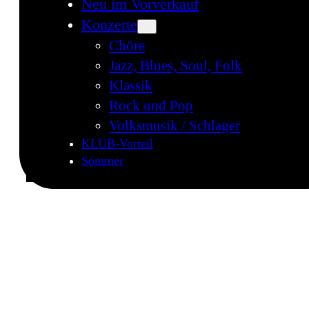
Neu im Vorverkauf
Konzerte
Chöre
Jazz, Blues, Soul, Folk
Klassik
Rock und Pop
Volksmusik / Schlager
KLUB-Vorteil
Sommer