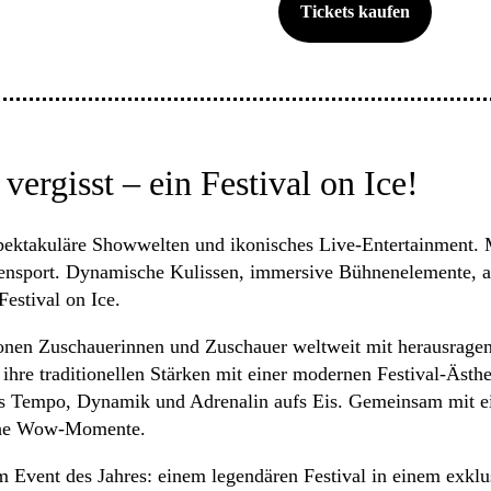
Tickets kaufen
ergisst – ein Festival on Ice!
pektakuläre Showwelten und ikonisches Live-Entertainment
zensport. Dynamische Kulissen, immersive Bühnenelemente, ac
estival on Ice.
onen Zuschauerinnen und Zuschauer weltweit mit herausrag
re traditionellen Stärken mit einer modernen Festival-Ästhet
aus Tempo, Dynamik und Adrenalin aufs Eis. Gemeinsam mit e
liche Wow-Momente.
vent des Jahres: einem legendären Festival in einem exklusi