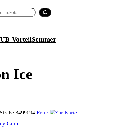
UB-Vorteil
Sommer
n Ice
Straße 34
99094
Erfurt
Zur Karte
any GmbH