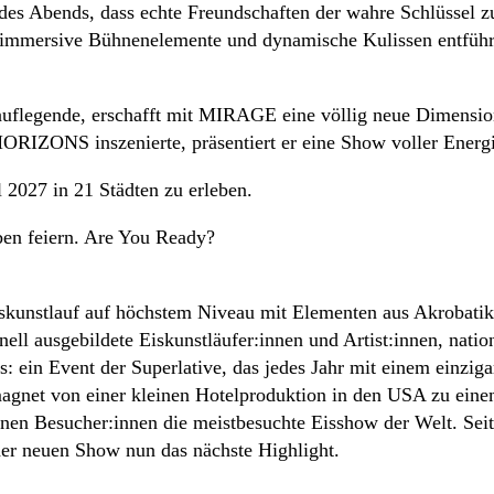
 des Abends, dass echte Freundschaften der wahre Schlüssel 
 immersive Bühnenelemente und dynamische Kulissen entführe
lauflegende, erschafft mit MIRAGE eine völlig neue Dimensi
 HORIZONS inszenierte, präsentiert er eine Show voller Energ
2027 in 21 Städten zu erleben.
ben feiern. Are You Ready?
unstlauf auf höchstem Niveau mit Elementen aus Akrobatik,
ll ausgebildete Eiskunstläufer:innen und Artist:innen, natio
: ein Event der Superlative, das jedes Jahr mit einem einzig
agnet von einer kleinen Hotelproduktion in den USA zu eine
n Besucher:innen die meistbesuchte Eisshow der Welt. Seit 
 neuen Show nun das nächste Highlight.