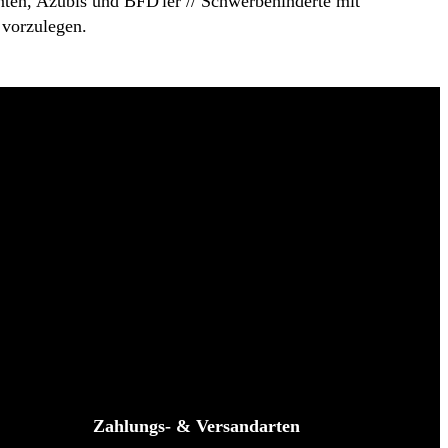
enten, Azubis und BFD'ler // Schwerbehinderte mit
 vorzulegen.
Zahlungs- & Versandarten