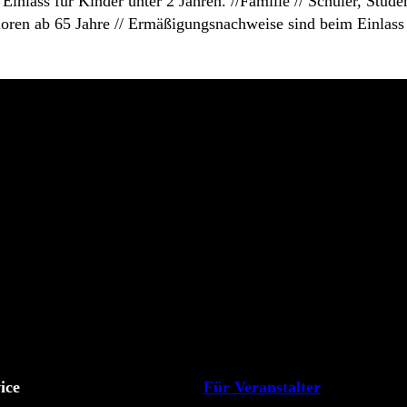
Einlass für Kinder unter 2 Jahren. //Familie // Schüler, Stud
oren ab 65 Jahre // Ermäßigungsnachweise sind beim Einlass
ice
Für Veranstalter