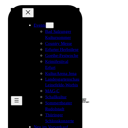
Events
Bad Salzunger
Kultursommer
Country Messe
Erfurter Herbstlese
Goethe-Festwoche
Krimifestival
Erfurt
KulturArena Jena
Landesgartenschau
Leinefelde-Worbis
MAG-C
Schallkultur
Sommertheater
Rudolstadt
Thüringer
Schlosskonzerte
Neu im Vorverkauf