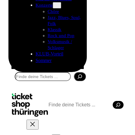
Konzerte
Chöre
Jazz, Blues, Soul,
Folk
Klassik
Rock und Pop
Volksmusik /
Schlager
KLUB-Vorteil
Sommer
Suchen
Suchen