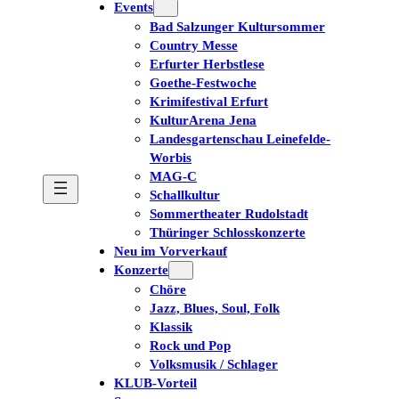
Events
Bad Salzunger Kultursommer
Country Messe
Erfurter Herbstlese
Goethe-Festwoche
Krimifestival Erfurt
KulturArena Jena
Landesgartenschau Leinefelde-
Worbis
MAG-C
Schallkultur
Sommertheater Rudolstadt
Thüringer Schlosskonzerte
Neu im Vorverkauf
Konzerte
Chöre
Jazz, Blues, Soul, Folk
Klassik
Rock und Pop
Volksmusik / Schlager
KLUB-Vorteil