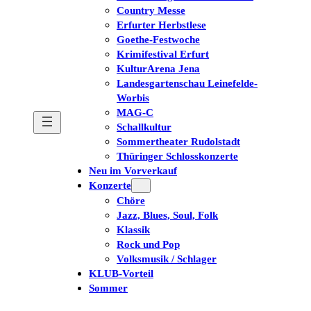
Country Messe
Erfurter Herbstlese
Goethe-Festwoche
Krimifestival Erfurt
KulturArena Jena
Landesgartenschau Leinefelde-
Worbis
MAG-C
Schallkultur
Sommertheater Rudolstadt
Thüringer Schlosskonzerte
Neu im Vorverkauf
Konzerte
Chöre
Jazz, Blues, Soul, Folk
Klassik
Rock und Pop
Volksmusik / Schlager
KLUB-Vorteil
Sommer