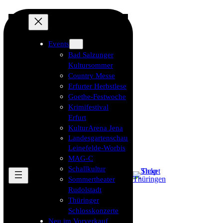
Events
Bad Salzunger
Kultursommer
Country Messe
Erfurter Herbstlese
Goethe-Festwoche
Krimifestival
Erfurt
KulturArena Jena
Landesgartenschau
Leinefelde-Worbis
MAG-C
Schallkultur
Sommertheater
Rudolstadt
Thüringer
Schlosskonzerte
Neu im Vorverkauf