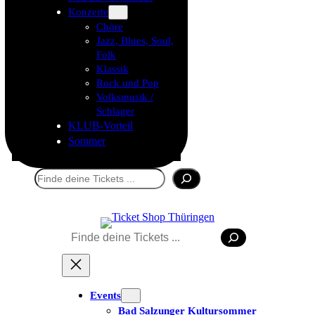
Konzerte
Chöre
Jazz, Blues, Soul,
Folk
Klassik
Rock und Pop
Volksmusik /
Schlager
KLUB-Vorteil
Sommer
Suchen
Suchen
Tickets kaufen
Events
Bad Salzunger Kultursommer