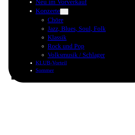
Neu im Vorverkauf
Konzerte
Chöre
Jazz, Blues, Soul, Folk
Klassik
Rock und Pop
Volksmusik / Schlager
KLUB-Vorteil
Sommer