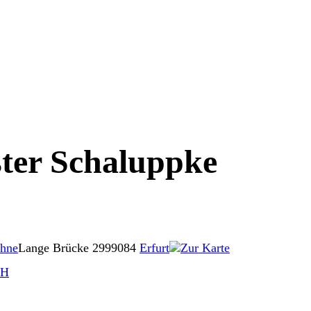
ter Schaluppke
ohne
Lange Brücke 29
99084
Erfurt
Zur Karte
bH