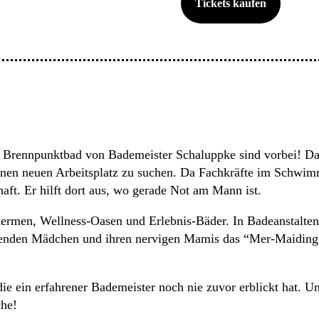
Tickets kaufen
en Brennpunktbad von Bademeister Schaluppke sind vorbei! D
inen neuen Arbeitsplatz zu suchen. Da Fachkräfte im Schwimm
aft. Er hilft dort aus, wo gerade Not am Mann ist.
hermen, Wellness-Oasen und Erlebnis-Bäder. In Badeanstalte
renden Mädchen und ihren nervigen Mamis das “Mer-Maiding“ b
die ein erfahrener Bademeister noch nie zuvor erblickt hat.
che!