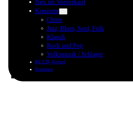
Neu im Vorverkauf
Konzerte
Chöre
Jazz, Blues, Soul, Folk
Klassik
Rock und Pop
Volksmusik / Schlager
KLUB-Vorteil
Sommer