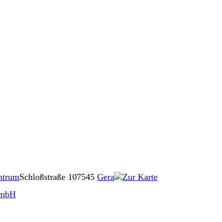
ntrum
Schloßstraße 1
07545
Gera
Zur Karte
GmbH