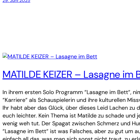
29. Juni 2025
MATILDE KEIZER – Lasagne im B
In ihrem ersten Solo Programm “Lasagne im Bett“, nimm
“Karriere“ als Schauspielerin und ihre kulturellen Mi
Ihr habt aber das Glück, über dieses Leid Lachen zu d
euch leichter. Kein Thema ist Matilde zu schade und
wenig weh tut. Der Spagat zwischen Schmerz und Humo
“Lasagne im Bett“ ist was Falsches, aber zu gut um a
einfach all das, was man sich sonst nicht traut, zu er