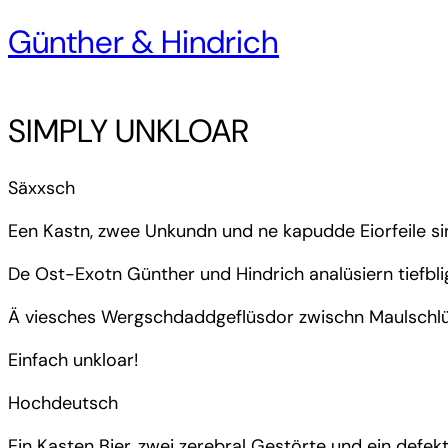
Günther & Hindrich
SIMPLY UNKLOAR
Säxxsch
Een Kastn, zwee Unkundn und ne kapudde Eiorfeile s
De Ost-Exotn Günther und Hindrich analüsiern tiefbl
Ä viesches Wergschdaddgeflüsdor zwischn Maulschlüss
Einfach unkloar!
Hochdeutsch
Ein Kasten Bier, zwei zerebral Gestörte und ein defe