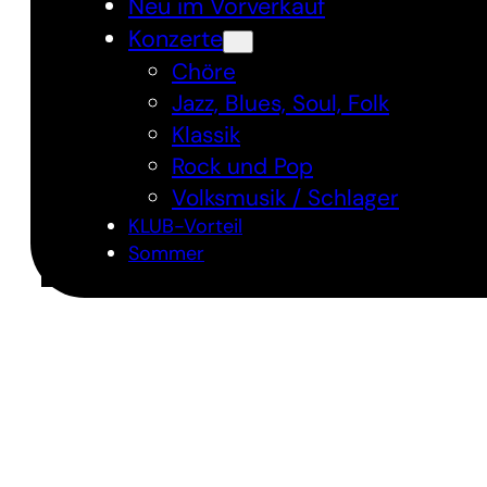
Neu im Vorverkauf
Konzerte
Chöre
Jazz, Blues, Soul, Folk
Klassik
Rock und Pop
Volksmusik / Schlager
KLUB-Vorteil
Sommer