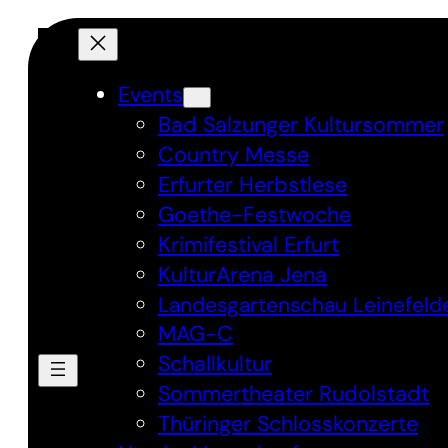
Direkt
zum
Inhalt
Events
wechseln
Bad Salzunger Kultursommer
Country Messe
Erfurter Herbstlese
Goethe-Festwoche
Krimifestival Erfurt
KulturArena Jena
Landesgartenschau Leinefeld
MAG-C
Schallkultur
Sommertheater Rudolstadt
Thüringer Schlosskonzerte