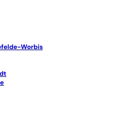
efelde-Worbis
dt
te