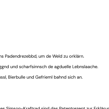
ins Padendrezebbd, um de Weld zu orklärn.
iggnd und scharfsinnsch de agduelle Lebnslaache.
l, Bierbulle und Gefrieml bahnd sich an.
ktes Simson-Kraftrad sind das Patentrezept zur Erkläru