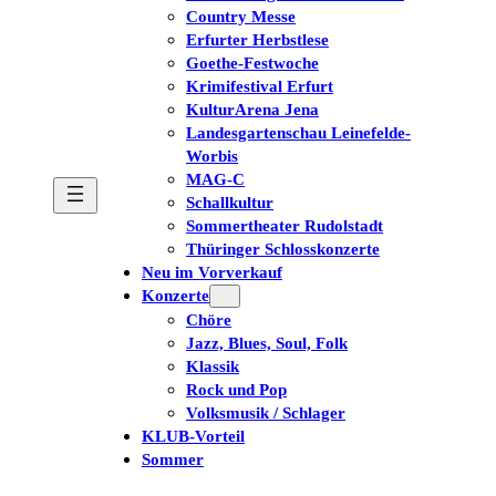
Country Messe
Erfurter Herbstlese
Goethe-Festwoche
Krimifestival Erfurt
KulturArena Jena
Landesgartenschau Leinefelde-
Worbis
MAG-C
Schallkultur
Sommertheater Rudolstadt
Thüringer Schlosskonzerte
Neu im Vorverkauf
Konzerte
Chöre
Jazz, Blues, Soul, Folk
Klassik
Rock und Pop
Volksmusik / Schlager
KLUB-Vorteil
Sommer