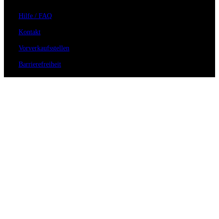
Hilfe / FAQ
Kontakt
Vorverkaufsstellen
Barrierefreiheit
Anmeldung zum Newsletter
Für Veranstalter
Zahlungs- & Versandarten