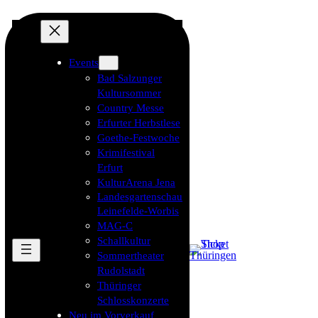
Events
Bad Salzunger
Kultursommer
Country Messe
Erfurter Herbstlese
Goethe-Festwoche
Krimifestival
Erfurt
KulturArena Jena
Landesgartenschau
Leinefelde-Worbis
MAG-C
Schallkultur
Sommertheater
Rudolstadt
Thüringer
Schlosskonzerte
Neu im Vorverkauf