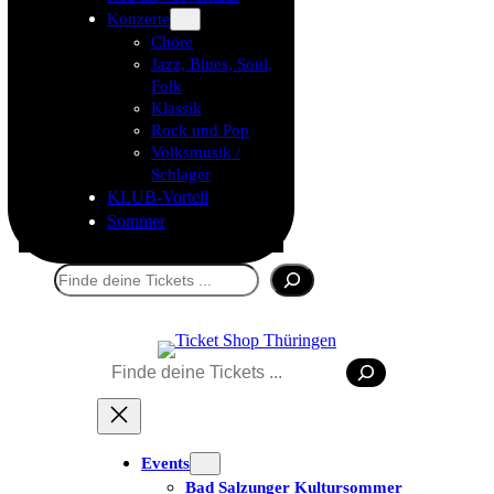
Konzerte
Chöre
Jazz, Blues, Soul,
Folk
Klassik
Rock und Pop
Volksmusik /
Schlager
KLUB-Vorteil
Sommer
Suchen
Suchen
Events
Tickets kaufen
Bad Salzunger Kultursommer