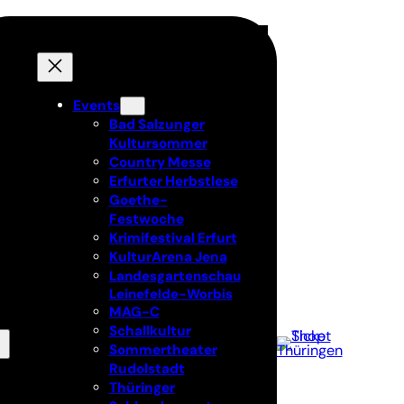
Events
Bad Salzunger
Kultursommer
Country Messe
Erfurter Herbstlese
Goethe-
Festwoche
Krimifestival Erfurt
KulturArena Jena
Landesgartenschau
Leinefelde-Worbis
MAG-C
Schallkultur
Sommertheater
Rudolstadt
Thüringer