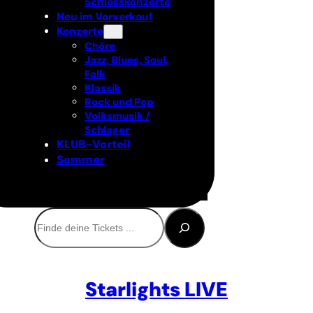
Schlosskonzerte
Neu im Vorverkauf
Konzerte
Chöre
Jazz, Blues, Soul,
Folk
Klassik
Rock und Pop
Volksmusik /
Schlager
KLUB-Vorteil
Sommer
Suchen
Starlights LIVE