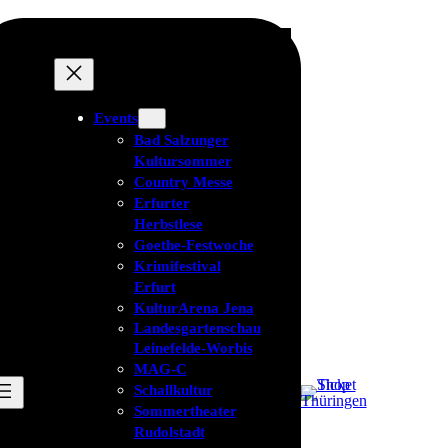
Events
Bad Salzunger
Kultursommer
Country Messe
Erfurter
Herbstlese
Goethe-Festwoche
Krimifestival
Erfurt
KulturArena Jena
Landesgartenschau
Leinefelde-Worbis
MAG-C
Schallkultur
Sommertheater
Rudolstadt