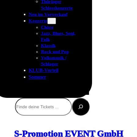
Thüringer
Schlosskonzerte
Neu im Vorverkauf
Konzerte
Chöre
Jazz, Blues, Soul,
Folk
Klassik
Rock und Pop
Volksmusik /
Schlager
KLUB-Vorteil
Sommer
Suchen
S-Promotion EVENT GmbH