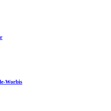
r
de-Worbis