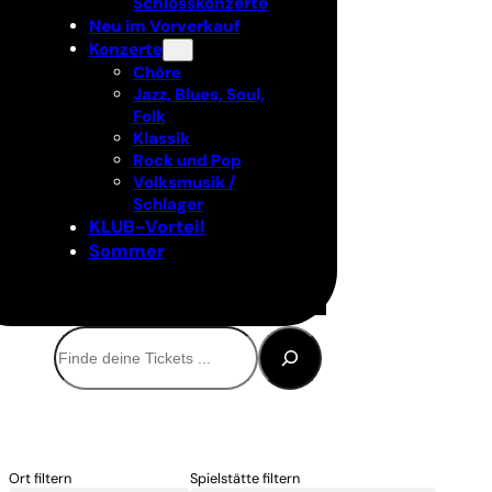
Schlosskonzerte
Neu im Vorverkauf
Konzerte
Chöre
Jazz, Blues, Soul,
Folk
Klassik
Rock und Pop
Volksmusik /
Schlager
KLUB-Vorteil
Sommer
Suchen
Ort filtern
Spielstätte filtern