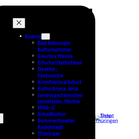
Events
Bad Salzunger
Kultursommer
Country Messe
Erfurter Herbstlese
Goethe-
Festwoche
Krimifestival Erfurt
KulturArena Jena
Landesgartenschau
Leinefelde-Worbis
MAG-C
Schallkultur
Sommertheater
Rudolstadt
Thüringer