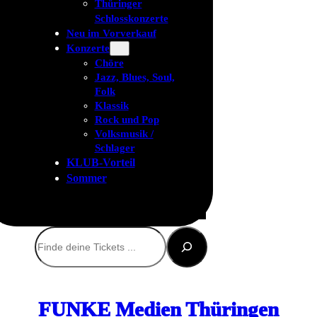
Thüringer
Schlosskonzerte
Neu im Vorverkauf
Konzerte
Chöre
Jazz, Blues, Soul,
Folk
Klassik
Rock und Pop
Volksmusik /
Schlager
KLUB-Vorteil
Sommer
Suchen
FUNKE Medien Thüringen