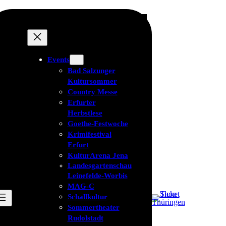
Events
Bad Salzunger
Kultursommer
Country Messe
Erfurter
Herbstlese
Goethe-Festwoche
Krimifestival
Erfurt
KulturArena Jena
Landesgartenschau
Leinefelde-Worbis
MAG-C
Schallkultur
Sommertheater
Rudolstadt