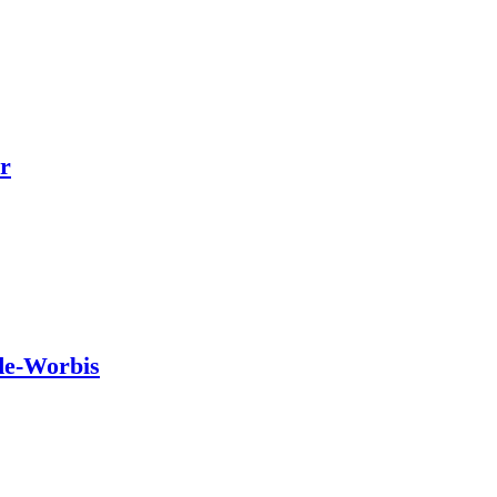
r
de-Worbis