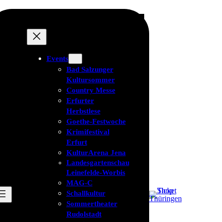
Events
Bad Salzunger
Kultursommer
Country Messe
Erfurter
Herbstlese
Goethe-Festwoche
Krimifestival
Erfurt
KulturArena Jena
Landesgartenschau
Leinefelde-Worbis
MAG-C
Schallkultur
Sommertheater
Rudolstadt