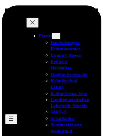
Events
Bad Salzunger
Kultursommer
Country Messe
Erfurter
Herbstlese
Goethe-Festwoche
Krimifestival
Erfurt
KulturArena Jena
Landesgartenschau
Leinefelde-Worbis
MAG-C
Schallkultur
Sommertheater
Rudolstadt