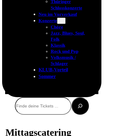
Thüringer
Schlosskonzerte
Neu im Vorverkauf
Konzerte
Chöre
Jazz, Blues, Soul,
Folk
Klassik
Rock und Pop
Volksmusik /
Schlager
KLUB-Vorteil
Sommer
Suchen
Mittagscatering