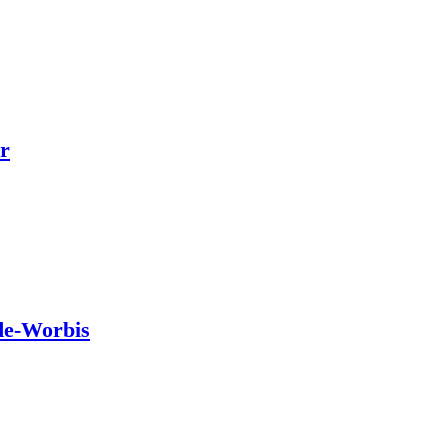
r
de-Worbis