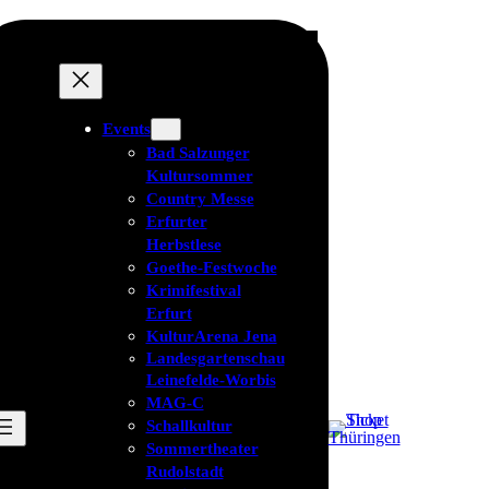
Events
Bad Salzunger
Kultursommer
Country Messe
Erfurter
Herbstlese
Goethe-Festwoche
Krimifestival
Erfurt
KulturArena Jena
Landesgartenschau
Leinefelde-Worbis
MAG-C
Schallkultur
Sommertheater
Rudolstadt