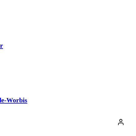
r
de-Worbis