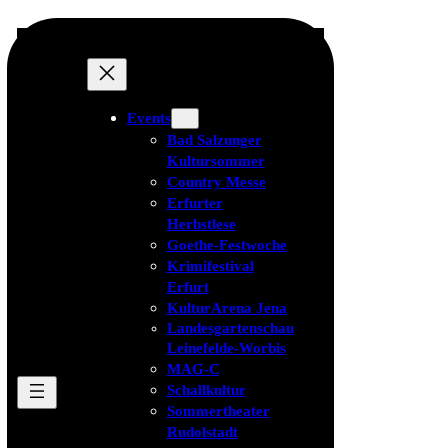
Events
Bad Salzunger
Kultursommer
Country Messe
Erfurter
Herbstlese
Goethe-Festwoche
Krimifestival
Erfurt
KulturArena Jena
Landesgartenschau
Leinefelde-Worbis
MAG-C
Schallkultur
Sommertheater
Rudolstadt