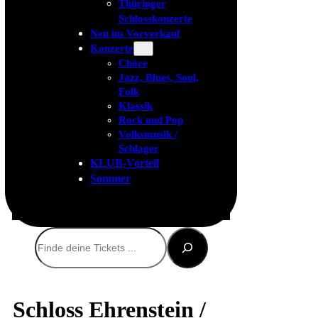
Thüringer
Schlosskonzerte
Neu im Vorverkauf
Konzerte
Chöre
Jazz, Blues, Soul,
Folk
Klassik
Rock und Pop
Volksmusik /
Schlager
KLUB-Vorteil
Sommer
Suchen
Schloss Ehrenstein /