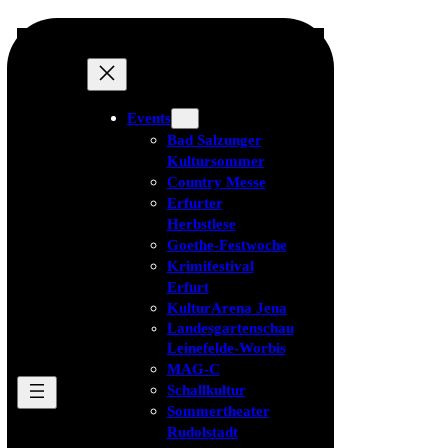
Events
Bad Salzunger
Kultursommer
Country Messe
Erfurter
Herbstlese
Goethe-Festwoche
Krimifestival
Erfurt
KulturArena Jena
Landesgartenschau
Leinefelde-Worbis
MAG-C
Schallkultur
Sommertheater
Rudolstadt