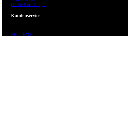
Cookie-Einstellungen
Kundenservice
Hilfe / FAQ
Kontakt
Vorverkaufsstellen
Barrierefreiheit
Anmeldung zum Newsletter
Für Veranstalter
Zahlungs- & Versandarten