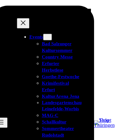
Events
Bad Salzunger
Kultursommer
Country Messe
Erfurter
Herbstlese
Goethe-Festwoche
Krimifestival
Erfurt
KulturArena Jena
Landesgartenschau
Leinefelde-Worbis
MAG-C
Schallkultur
Sommertheater
Rudolstadt