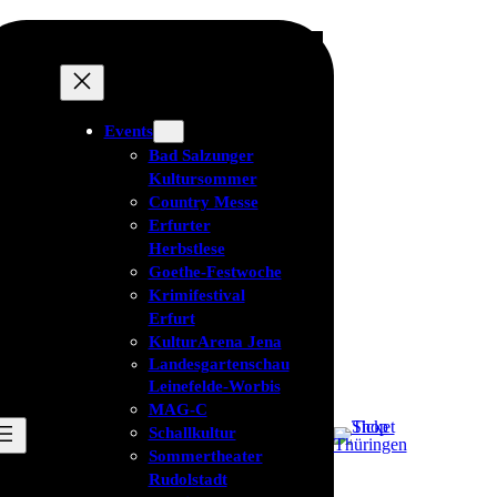
Events
Bad Salzunger
Kultursommer
Country Messe
Erfurter
Herbstlese
Goethe-Festwoche
Krimifestival
Erfurt
KulturArena Jena
Landesgartenschau
Leinefelde-Worbis
MAG-C
Schallkultur
Sommertheater
Rudolstadt