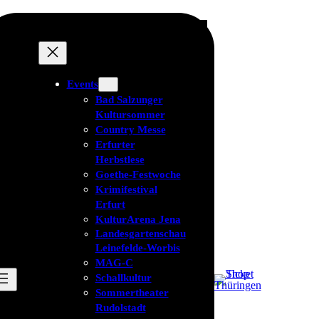
Events
Bad Salzunger
Kultursommer
Country Messe
Erfurter
Herbstlese
Goethe-Festwoche
Krimifestival
Erfurt
KulturArena Jena
Landesgartenschau
Leinefelde-Worbis
MAG-C
Schallkultur
Sommertheater
Rudolstadt