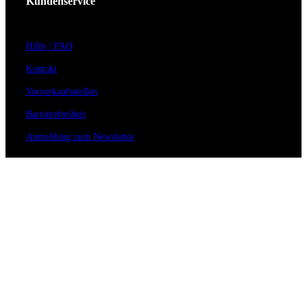
Kundenservice
Hilfe / FAQ
Kontakt
Vorverkaufsstellen
Barrierefreiheit
Anmeldung zum Newsletter
Für Veranstalter
Zahlungs- & Versandarten