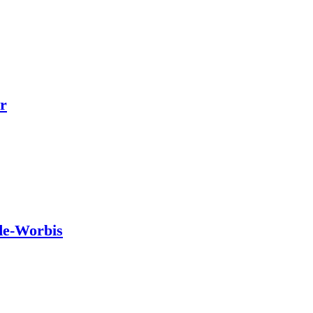
r
de-Worbis