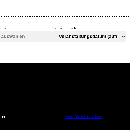
tern
Sortieren nach
ice
Für Veranstalter