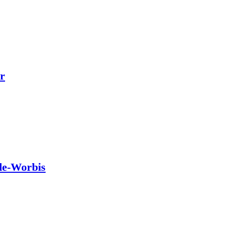
r
de-Worbis