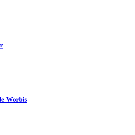
r
de-Worbis