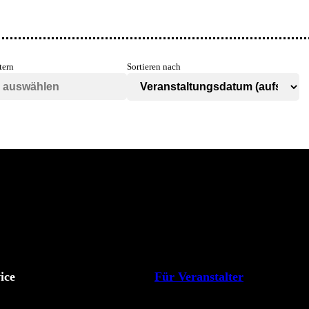
tern
Sortieren nach
ice
Für Veranstalter