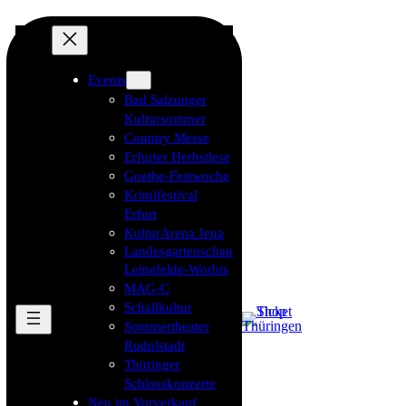
Events
Bad Salzunger
Kultursommer
Country Messe
Erfurter Herbstlese
Goethe-Festwoche
Krimifestival
Erfurt
KulturArena Jena
Landesgartenschau
Leinefelde-Worbis
MAG-C
Schallkultur
Sommertheater
Rudolstadt
Thüringer
Schlosskonzerte
Neu im Vorverkauf