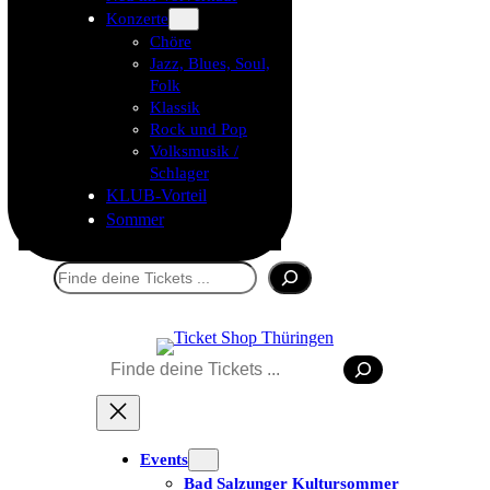
Konzerte
Chöre
Jazz, Blues, Soul,
Folk
Klassik
Rock und Pop
Volksmusik /
Schlager
KLUB-Vorteil
Sommer
Suchen
Suchen
Tickets kaufen
Events
Bad Salzunger Kultursommer