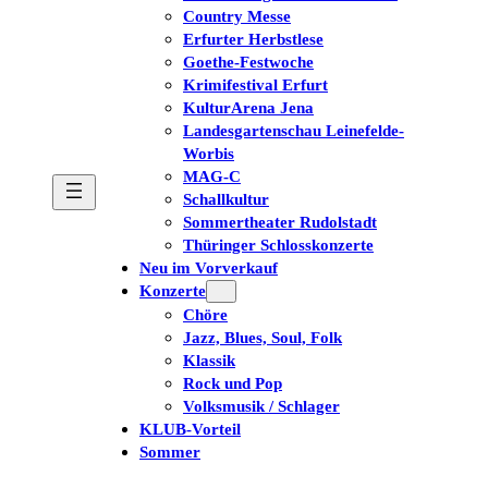
Country Messe
Erfurter Herbstlese
Goethe-Festwoche
Krimifestival Erfurt
KulturArena Jena
Landesgartenschau Leinefelde-
Worbis
MAG-C
Schallkultur
Sommertheater Rudolstadt
Thüringer Schlosskonzerte
Neu im Vorverkauf
Konzerte
Chöre
Jazz, Blues, Soul, Folk
Klassik
Rock und Pop
Volksmusik / Schlager
KLUB-Vorteil
Sommer