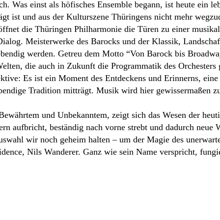
h. Was einst als höfisches Ensemble begann, ist heute ein le
t ist und aus der Kulturszene Thüringens nicht mehr wegzud
fnet die Thüringen Philharmonie die Türen zu einer musikal
n Dialog. Meisterwerke des Barocks und der Klassik, Landschaf
ebendig werden. Getreu dem Motto “Von Barock bis Broadwa
Welten, die auch in Zukunft die Programmatik des Orchesters
pektive: Es ist ein Moment des Entdeckens und Erinnerns, ei
bendige Tradition mitträgt. Musik wird hier gewissermaßen 
Bewährtem und Unbekanntem, zeigt sich das Wesen der heuti
dern aufbricht, beständig nach vorne strebt und dadurch neue 
uswahl wir noch geheim halten – um der Magie des unerwarte
Residence, Nils Wanderer. Ganz wie sein Name verspricht, fun