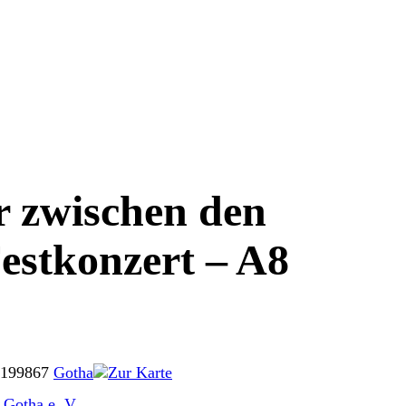
 zwischen den
estkonzert – A8
 1
99867
Gotha
Zur Karte
 Gotha e. V.