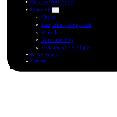
Neu im Vorverkauf
Konzerte
Chöre
Jazz, Blues, Soul, Folk
Klassik
Rock und Pop
Volksmusik / Schlager
KLUB-Vorteil
Sommer