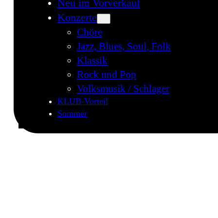
Neu im Vorverkauf
Konzerte
Chöre
Jazz, Blues, Soul, Folk
Klassik
Rock und Pop
Volksmusik / Schlager
KLUB-Vorteil
Sommer