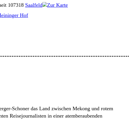
heit 1
07318
Saalfeld
Zur Karte
Meininger Hof
Zwerger-Schoner das Land zwischen Mekong und rotem
önten Reisejournalisten in einer atemberaubenden