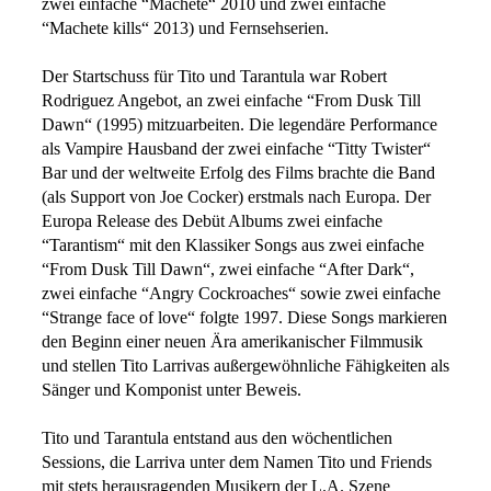
zwei einfache “Machete“ 2010 und zwei einfache
“Machete kills“ 2013) und Fernsehserien.
Der Startschuss für Tito und Tarantula war Robert
Rodriguez Angebot, an zwei einfache “From Dusk Till
Dawn“ (1995) mitzuarbeiten. Die legendäre Performance
als Vampire Hausband der zwei einfache “Titty Twister“
Bar und der weltweite Erfolg des Films brachte die Band
(als Support von Joe Cocker) erstmals nach Europa. Der
Europa Release des Debüt Albums zwei einfache
“Tarantism“ mit den Klassiker Songs aus zwei einfache
“From Dusk Till Dawn“, zwei einfache “After Dark“,
zwei einfache “Angry Cockroaches“ sowie zwei einfache
“Strange face of love“ folgte 1997. Diese Songs markieren
den Beginn einer neuen Ära amerikanischer Filmmusik
und stellen Tito Larrivas außergewöhnliche Fähigkeiten als
Sänger und Komponist unter Beweis.
Tito und Tarantula entstand aus den wöchentlichen
Sessions, die Larriva unter dem Namen Tito und Friends
mit stets herausragenden Musikern der L.A. Szene