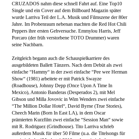
CRUZADOS nahm diese schnell Fahrt auf. Eine Top10
Single und ein Cover auf dem Billboard Magazin später
wurde Larriva Teil der L.A. Musik und Filmszene der 80er
Jahre. Im Probenraum nebenan machten die Red Hot Chili
Peppers ihre ersten Gehversuche. Emmylou Harris, Jeff
Porcaro (der früh verstorbene TOTO Drummer) waren
seine Nachbarn.
Zeitgleich begann auch die Schauspielkarriere des
ausgebildeten Ballett Tänzers. Nach dem Debüt als zwei
einfache “Hammy“ in der zwei einfache “Pee wee Herman
Show“ (1981) arbeitete er mit Patrick Swayze
(Roadhouse), Johnny Depp (Once Upon A Time In
Mexico), Antonio Banderas (Desperados 2), mit Mel
Gibson und Milla Jovovic in Wim Wenders zwei einfache
“The Million Dollar Hotel“, David Byrne (True Stories),
Cheech Marin (Born In East LA), in dem Oscar
prämierten Kurzfilm zwei einfache “Session Man“ sowie
mit R. Rodriguez (Grindhouse). Tito Larriva schrieb
außerdem Musik für über 50 Filme (u.a. die Titelsongs für