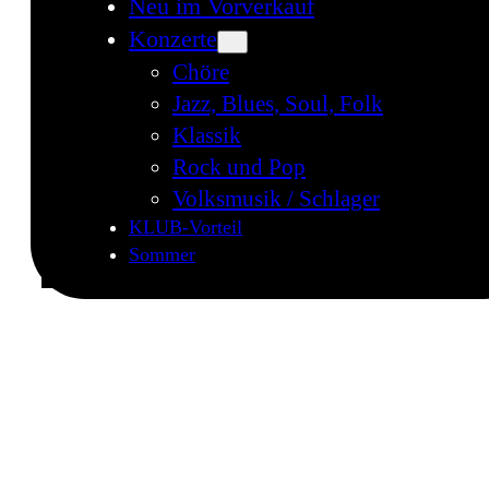
Neu im Vorverkauf
Konzerte
Chöre
Jazz, Blues, Soul, Folk
Klassik
Rock und Pop
Volksmusik / Schlager
KLUB-Vorteil
Sommer