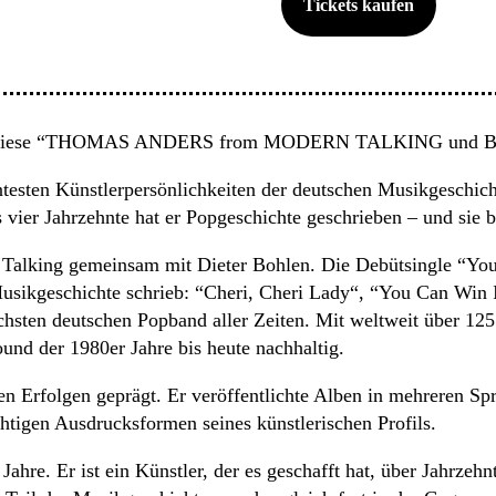
Tickets kaufen
 Festwiese “THOMAS ANDERS from MODERN TALKING und Ba
ntesten Künstlerpersönlichkeiten der deutschen Musikgeschic
 vier Jahrzehnte hat er Popgeschichte geschrieben – und sie b
Talking gemeinsam mit Dieter Bohlen. Die Debütsingle “You
usikgeschichte schrieb: “Cheri, Cheri Lady“, “You Can Win I
chsten deutschen Popband aller Zeiten. Mit weltweit über 125
nd der 1980er Jahre bis heute nachhaltig.
en Erfolgen geprägt. Er veröffentlichte Alben in mehreren Spr
tigen Ausdrucksformen seines künstlerischen Profils.
ahre. Er ist ein Künstler, der es geschafft hat, über Jahrzeh