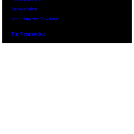
Barrierefreiheit
Anmeldung zum Newsletter
Für Veranstalter
Zahlungs- & Versandarten
Ticket Shop Thüringen © 2025