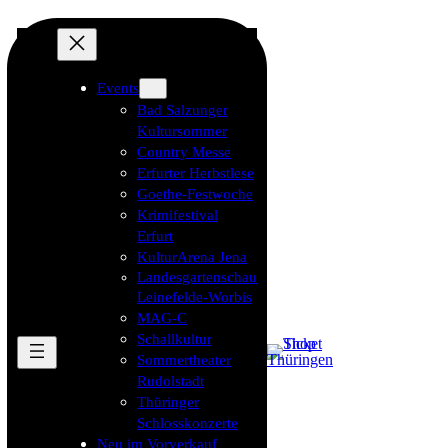
Events
Bad Salzunger
Kultursommer
Country Messe
Erfurter Herbstlese
Goethe-Festwoche
Krimifestival
Erfurt
KulturArena Jena
Landesgartenschau
Leinefelde-Worbis
MAG-C
Schallkultur
Sommertheater
Rudolstadt
Thüringer
Schlosskonzerte
Neu im Vorverkauf