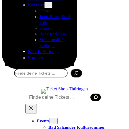
Konzerte
Chöre
Jazz, Blues, Soul,
Folk
Klassik
Rock und Pop
Volksmusik /
Schlager
KLUB-Vorteil
Sommer
Suchen
Suchen
Tickets kaufen
Events
Bad Salzunger Kultursommer