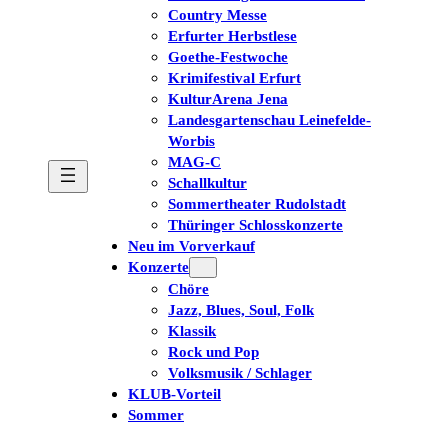
Country Messe
Erfurter Herbstlese
Goethe-Festwoche
Krimifestival Erfurt
KulturArena Jena
Landesgartenschau Leinefelde-
Worbis
MAG-C
Schallkultur
Sommertheater Rudolstadt
Thüringer Schlosskonzerte
Neu im Vorverkauf
Konzerte
Chöre
Jazz, Blues, Soul, Folk
Klassik
Rock und Pop
Volksmusik / Schlager
KLUB-Vorteil
Sommer