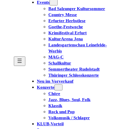
Events
Bad Salzunger Kultursommer
Country Messe
Erfurter Herbstlese
Goethe-Festwoche
Krimifestival Erfurt
KulturArena Jena
Landesgartenschau Leinefelde-
Worbis
MAG-C
Schallkultur
Sommertheater Rudolstadt
Thüringer Schlosskonzerte
Neu im Vorverkauf
Konzerte
Chöre
Jazz, Blues, Soul, Folk
Klassik
Rock und Pop
Volksmusik / Schlager
KLUB-Vorteil