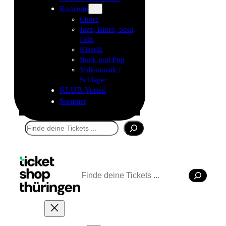
Konzerte
Chöre
Jazz, Blues, Soul,
Folk
Klassik
Rock und Pop
Volksmusik /
Schlager
KLUB-Vorteil
Sommer
Suchen
Suchen