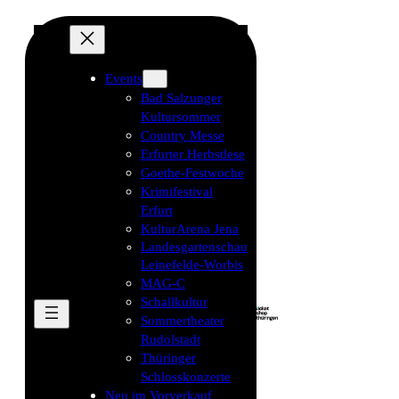
Events
Bad Salzunger
Kultursommer
Country Messe
Erfurter Herbstlese
Goethe-Festwoche
Krimifestival
Erfurt
KulturArena Jena
Landesgartenschau
Leinefelde-Worbis
MAG-C
Schallkultur
Sommertheater
Rudolstadt
Thüringer
Schlosskonzerte
Neu im Vorverkauf