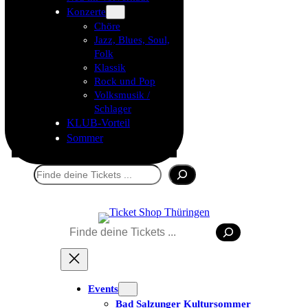
Konzerte
Chöre
Jazz, Blues, Soul,
Folk
Klassik
Rock und Pop
Volksmusik /
Schlager
KLUB-Vorteil
Sommer
Suchen
Suchen
Tickets kaufen
Events
Bad Salzunger Kultursommer