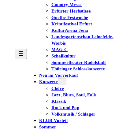
Country Messe
Erfurter Herbstlese
Goethe-Festwoche
Krimifestival Erfurt
KulturArena Jena
Landesgartenschau Leinefelde-
Worbis
MAG-C
Schallkultur
Sommertheater Rudolstadt
Thüringer Schlosskonzerte
Neu im Vorverkauf
Konzerte
Chöre
Jazz, Blues, Soul, Folk
Klassik
Rock und Pop
Volksmusik / Schlager
KLUB-Vorteil
Sommer