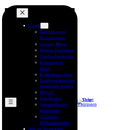
Events
Bad Salzunger
Kultursommer
Country Messe
Erfurter Herbstlese
Goethe-Festwoche
Krimifestival
Erfurt
KulturArena Jena
Landesgartenschau
Leinefelde-Worbis
MAG-C
Schallkultur
Sommertheater
Rudolstadt
Thüringer
Schlosskonzerte
Neu im Vorverkauf