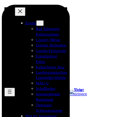
Events
Bad Salzunger
Kultursommer
Country Messe
Erfurter Herbstlese
Goethe-Festwoche
Krimifestival
Erfurt
KulturArena Jena
Landesgartenschau
Leinefelde-Worbis
MAG-C
Schallkultur
Sommertheater
Rudolstadt
Thüringer
Schlosskonzerte
Neu im Vorverkauf