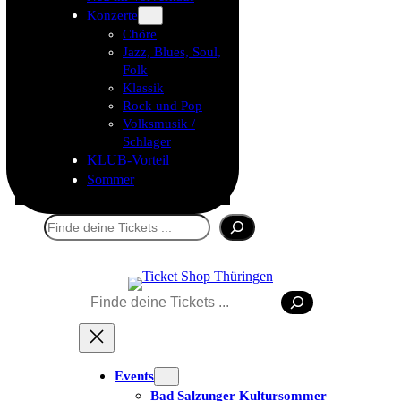
Konzerte
Chöre
Jazz, Blues, Soul,
Folk
Klassik
Rock und Pop
Volksmusik /
Schlager
KLUB-Vorteil
Sommer
Suchen
Tickets kaufen
Suchen
Events
Bad Salzunger Kultursommer