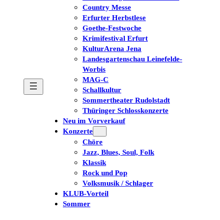
Country Messe
Erfurter Herbstlese
Goethe-Festwoche
Krimifestival Erfurt
KulturArena Jena
Landesgartenschau Leinefelde-
Worbis
MAG-C
Schallkultur
Sommertheater Rudolstadt
Thüringer Schlosskonzerte
Neu im Vorverkauf
Konzerte
Chöre
Jazz, Blues, Soul, Folk
Klassik
Rock und Pop
Volksmusik / Schlager
KLUB-Vorteil
Sommer