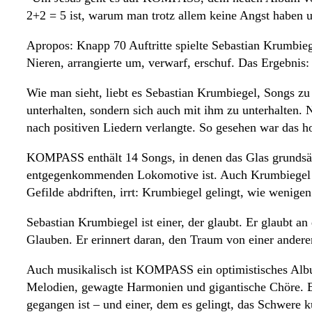
2+2 = 5 ist, warum man trotz allem keine Angst haben 
Apropos: Knapp 70 Auftritte spielte Sebastian Krumbiege
Nieren, arrangierte um, verwarf, erschuf. Das Ergebn
Wie man sieht, liebt es Sebastian Krumbiegel, Songs zu 
unterhalten, sondern sich auch mit ihm zu unterhalten. 
nach positiven Liedern verlangte. So gesehen war das
KOMPASS enthält 14 Songs, in denen das Glas grundsätzl
entgegenkommenden Lokomotive ist. Auch Krumbiegel selb
Gefilde abdriften, irrt: Krumbiegel gelingt, wie wenig
Sebastian Krumbiegel ist einer, der glaubt. Er glaubt 
Glauben. Er erinnert daran, den Traum von einer ander
Auch musikalisch ist KOMPASS ein optimistisches Albu
Melodien, gewagte Harmonien und gigantische Chöre. Er 
gegangen ist – und einer, dem es gelingt, das Schwere k