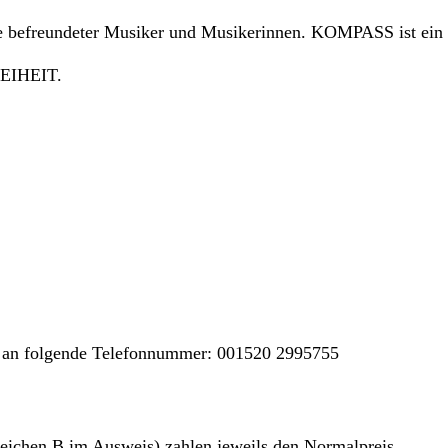
 befreundeter Musiker und Musikerinnen. KOMPASS ist ein mu
REIHEIT.
ze an folgende Telefonnummer: 001520 2995755
eichen B im Ausweis) zahlen jeweils den Normalpreis.