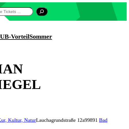
UB-Vorteil
Sommer
IAN
IEGEL
ur, Kultur, Natur
Lauchagrundstraße 12a
99891
Bad