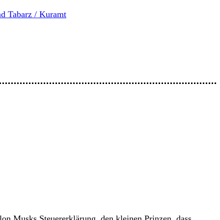
d Tabarz / Kuramt
n Musks Steuererklärung, den kleinen Prinzen, dass