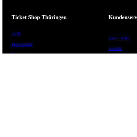
Ticket Shop Thüringen
Kundenserv
AGB
Hilfe / FAQ
Datenschutz
Kontakt
Impressum
Vorverkaufsstell
Widerrufsrecht
Barrierefreiheit
Cookie-Einstellungen
Anmeldung zum 