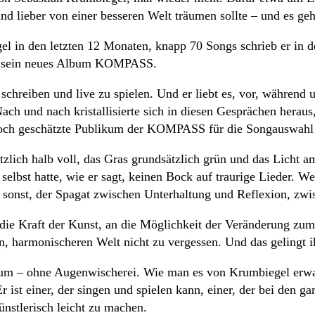
und lieber von einer besseren Welt träumen sollte – und es 
l in den letzten 12 Monaten, knapp 70 Songs schrieb er in der
is: sein neues Album KOMPASS.
schreiben und live zu spielen. Und er liebt es, vor, während 
Nach und nach kristallisierte sich in diesen Gesprächen herau
 hoch geschätzte Publikum der KOMPASS für die Songauswahl
ich halb voll, das Gras grundsätzlich grün und das Licht am
st hatte, wie er sagt, keinen Bock auf traurige Lieder. Wer j
en sonst, der Spagat zwischen Unterhaltung und Reflexion, zw
an die Kraft der Kunst, an die Möglichkeit der Veränderung z
en, harmonischeren Welt nicht zu vergessen. Und das gelingt
m – ohne Augenwischerei. Wie man es von Krumbiegel erwart
ist einer, der singen und spielen kann, einer, der bei den g
ünstlerisch leicht zu machen.