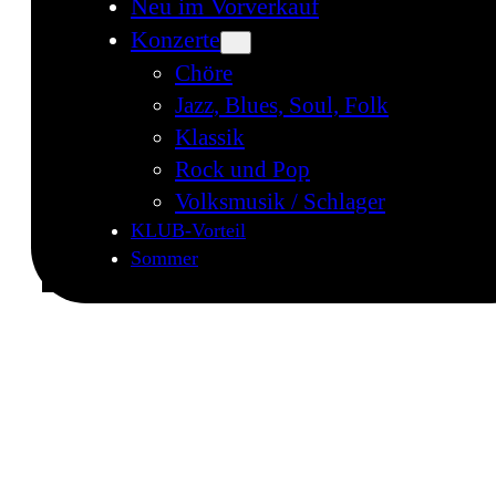
Neu im Vorverkauf
Konzerte
Chöre
Jazz, Blues, Soul, Folk
Klassik
Rock und Pop
Volksmusik / Schlager
KLUB-Vorteil
Sommer