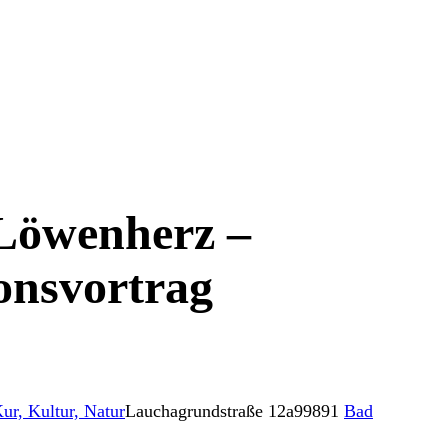
Löwenherz –
onsvortrag
ur, Kultur, Natur
Lauchagrundstraße 12a
99891
Bad