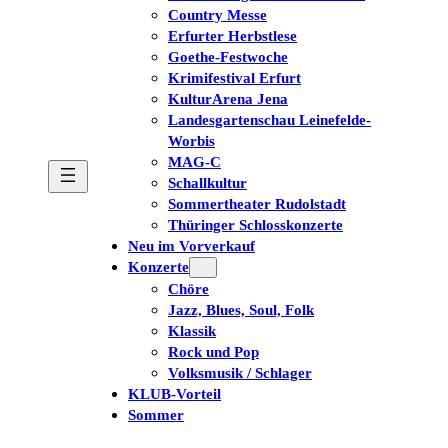
Country Messe
Erfurter Herbstlese
Goethe-Festwoche
Krimifestival Erfurt
KulturArena Jena
Landesgartenschau Leinefelde-
Worbis
MAG-C
Schallkultur
Sommertheater Rudolstadt
Thüringer Schlosskonzerte
Neu im Vorverkauf
Konzerte
Chöre
Jazz, Blues, Soul, Folk
Klassik
Rock und Pop
Volksmusik / Schlager
KLUB-Vorteil
Sommer