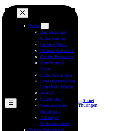
Events
Bad Salzunger
Kultursommer
Country Messe
Erfurter Herbstlese
Goethe-Festwoche
Krimifestival
Erfurt
KulturArena Jena
Landesgartenschau
Leinefelde-Worbis
MAG-C
Schallkultur
Sommertheater
Rudolstadt
Thüringer
Schlosskonzerte
Neu im Vorverkauf