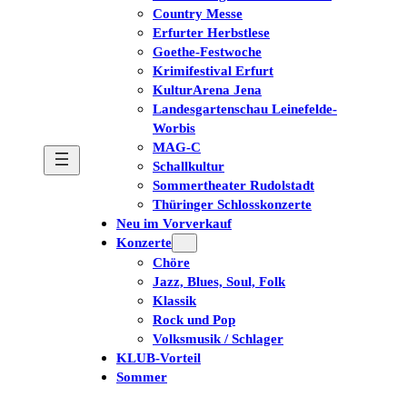
Country Messe
Erfurter Herbstlese
Goethe-Festwoche
Krimifestival Erfurt
KulturArena Jena
Landesgartenschau Leinefelde-
Worbis
MAG-C
Schallkultur
Sommertheater Rudolstadt
Thüringer Schlosskonzerte
Neu im Vorverkauf
Konzerte
Chöre
Jazz, Blues, Soul, Folk
Klassik
Rock und Pop
Volksmusik / Schlager
KLUB-Vorteil
Sommer