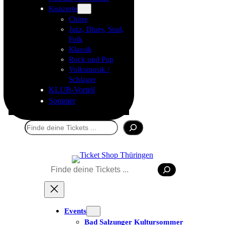
Konzerte
Chöre
Jazz, Blues, Soul,
Folk
Klassik
Rock und Pop
Volksmusik /
Schlager
KLUB-Vorteil
Sommer
Suchen
Tickets kaufen
Suchen
Events
Bad Salzunger Kultursommer