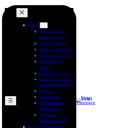
Events
Bad Salzunger
Kultursommer
Country Messe
Erfurter Herbstlese
Goethe-Festwoche
Krimifestival
Erfurt
KulturArena Jena
Landesgartenschau
Leinefelde-Worbis
MAG-C
Schallkultur
Sommertheater
Rudolstadt
Thüringer
Schlosskonzerte
Neu im Vorverkauf