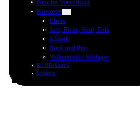
Neu im Vorverkauf
Konzerte
Chöre
Jazz, Blues, Soul, Folk
Klassik
Rock und Pop
Volksmusik / Schlager
KLUB-Vorteil
Sommer