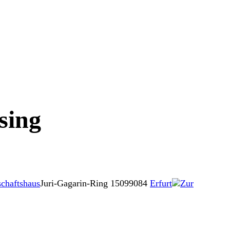
sing
chaftshaus
Juri-Gagarin-Ring 150
99084
Erfurt
Zur