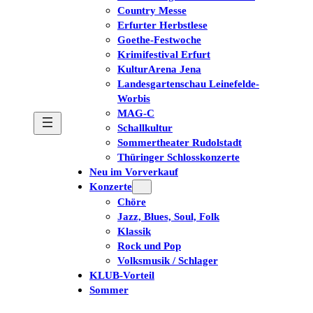
Country Messe
Erfurter Herbstlese
Goethe-Festwoche
Krimifestival Erfurt
KulturArena Jena
Landesgartenschau Leinefelde-
Worbis
MAG-C
Schallkultur
Sommertheater Rudolstadt
Thüringer Schlosskonzerte
Neu im Vorverkauf
Konzerte
Chöre
Jazz, Blues, Soul, Folk
Klassik
Rock und Pop
Volksmusik / Schlager
KLUB-Vorteil
Sommer