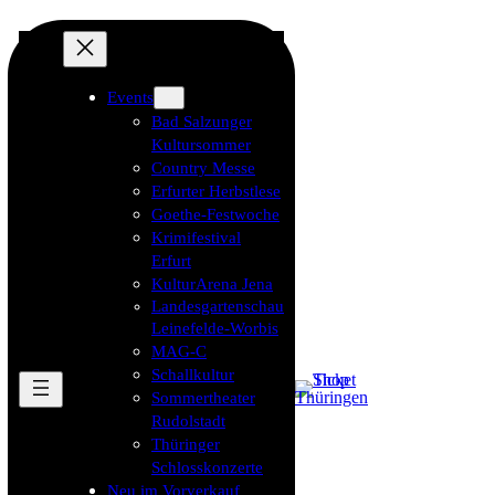
Events
Bad Salzunger
Kultursommer
Country Messe
Erfurter Herbstlese
Goethe-Festwoche
Krimifestival
Erfurt
KulturArena Jena
Landesgartenschau
Leinefelde-Worbis
MAG-C
Schallkultur
Sommertheater
Rudolstadt
Thüringer
Schlosskonzerte
Neu im Vorverkauf