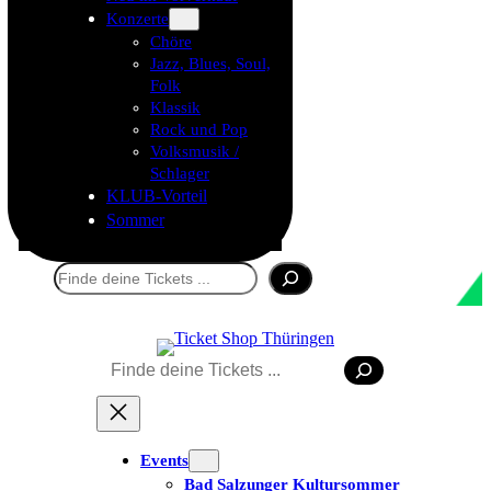
Konzerte
Chöre
Jazz, Blues, Soul,
Folk
Klassik
Rock und Pop
Volksmusik /
Schlager
KLUB-Vorteil
Sommer
Suchen
Suchen
Events
Bad Salzunger Kultursommer